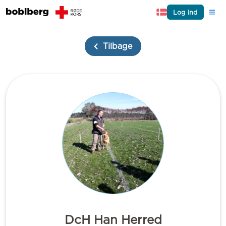
Log ind
Tilbage
DcH Han Herred