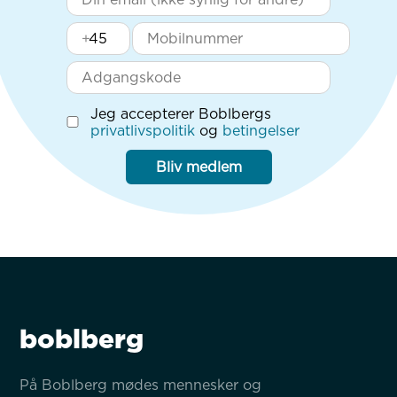
+
Jeg accepterer Boblbergs
privatlivspolitik
og
betingelser
Bliv medlem
boblberg
På Boblberg mødes mennesker og 