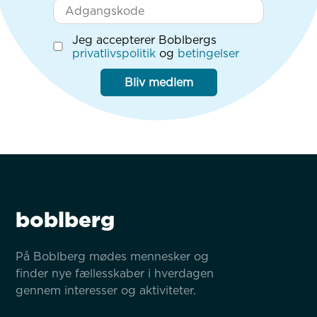
Jeg accepterer Boblbergs
privatlivspolitik
og
betingelser
Bliv medlem
boblberg
På Boblberg mødes mennesker og 
finder nye fællesskaber i hverdagen 
gennem interesser og aktiviteter.