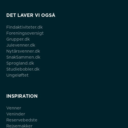
DET LAVER VI OGSÅ
Findaktiviteter.dk
Foreningsoversigt
Grupper.dk
Julevenner.dk
Nytårsvenner.dk
SnakSammen.dk
Sprogland.dk
Studiebobler.dk
Ungeløftet
INSPIRATION
Venner
Veninder
Reservebedste
Rejsemakker