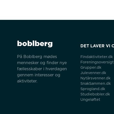
boblberg
DET LAVER VI 
På Boblberg mødes 
Findaktiviteter.dk
Foreningsoversigt
mennesker og finder nye 
Grupper.dk
fællesskaber i hverdagen 
Julevenner.dk
gennem interesser og 
Nytårsvenner.dk
aktiviteter.
SnakSammen.dk
Sprogland.dk
Studiebobler.dk
Ungeløftet