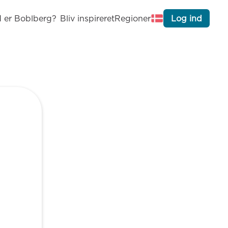
 er Boblberg?
Bliv inspireret
Regioner
Log ind