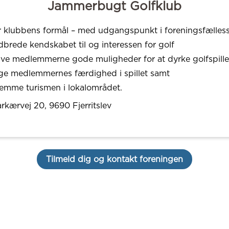
Jammerbugt Golfklub
r klubbens formål – med udgangspunkt i foreningsfælles
udbrede kendskabet til og interessen for golf
give medlemmerne gode muligheder for at dyrke golfspille
øge medlemmernes færdighed i spillet samt
fremme turismen i lokalområdet.
arkærvej 20
, 9690
Fjerritslev
Tilmeld dig og kontakt foreningen