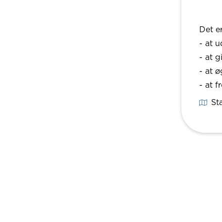
Det e
- at 
- at 
- at 
- at 
St