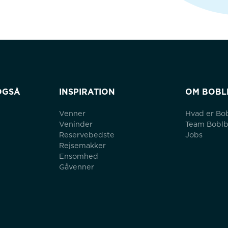
OGSÅ
INSPIRATION
OM BOBL
Venner
Hvad er Bo
Veninder
Team Bobl
Reservebedste
Jobs
Rejsemakker
Ensomhed
Gåvenner