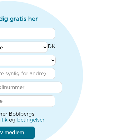
dig gratis her
rer Boblbergs
itik
og
betingelser
iv medlem