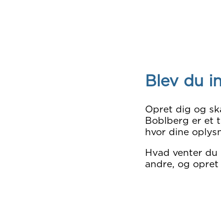
Blev du i
Opret dig og sk
Boblberg er et t
hvor dine oplysn
Hvad venter du
andre, og opret 