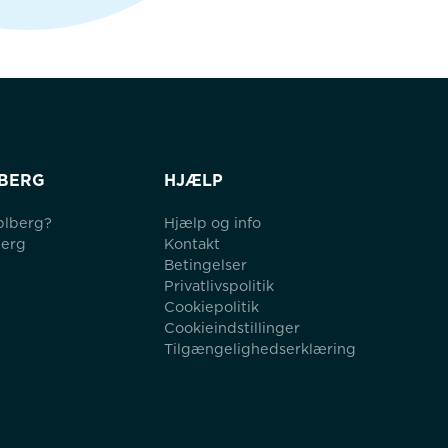
BERG
HJÆLP
blberg?
Hjælp og info
berg
Kontakt
Betingelser
Privatlivspolitik
Cookiepolitik
Cookieindstillinger
Tilgængelighedserklæring