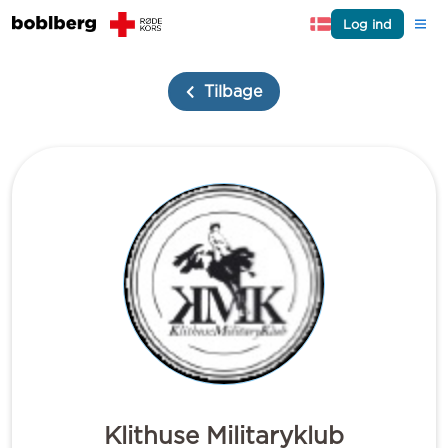
Log ind
Tilbage
Klithuse Militaryklub