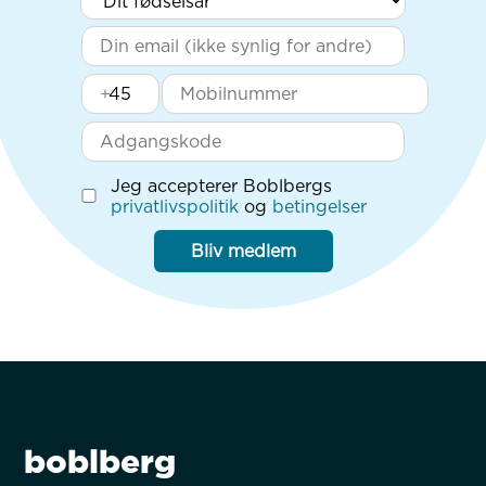
+
Jeg accepterer Boblbergs
privatlivspolitik
og
betingelser
Bliv medlem
boblberg