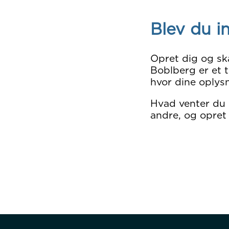
Blev du i
Opret dig og sk
Boblberg er et t
hvor dine oplysn
Hvad venter du
andre, og opret 