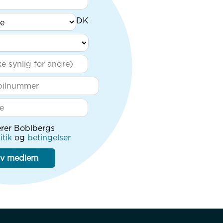
rer Boblbergs
itik
og
betingelser
iv medlem