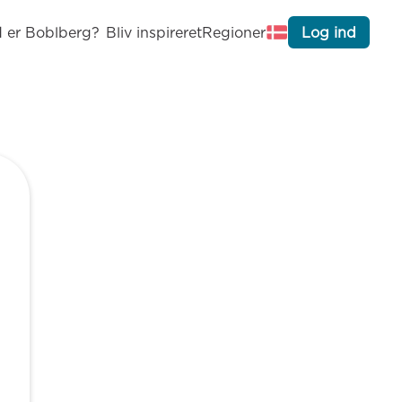
 er Boblberg?
Bliv inspireret
Regioner
Log ind