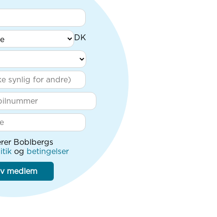
rer Boblbergs
itik
og
betingelser
iv medlem