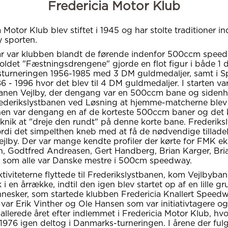
Fredericia Motor Klub
 Motor Klub blev stiftet i 1945 og har stolte traditioner i
 sporten.
år var klubben blandt de førende indenfor 500ccm spee
holdet "Fæstningsdrengene" gjorde en flot figur i både 1 d
turneringen 1956-1985 med 3 DM guldmedaljer, samt i 
86 - 1996 hvor det blev til 4 DM guldmedaljer. I starten va
nen Vejlby, der dengang var en 500ccm bane og sidenh
ederikslystbanen ved Løsning at hjemme-matcherne blev 
nen var dengang en af de korteste 500ccm baner og det
teknik at "dreje den rundt" på denne korte bane. Frederik
fordi det simpelthen kneb med at få de nødvendige tilladels
ejlby. Der var mange kendte profiler der kørte for FMK ek
n, Godtfred Andreasen, Gert Handberg, Brian Karger, Bri
 som alle var Danske mestre i 500cm speedway.
ktiviteterne flyttede til Frederikslystbanen, kom Vejlbybane
 i en årrække, indtil den igen blev startet op af en lille g
esker, som startede klubben Fredericia Knallert Speedw
 var Erik Vinther og Ole Hansen som var initiativtagere o
 allerede året efter indlemmet i Fredericia Motor Klub, hv
i 1976 igen deltog i Danmarks-turneringen. I årene der ful