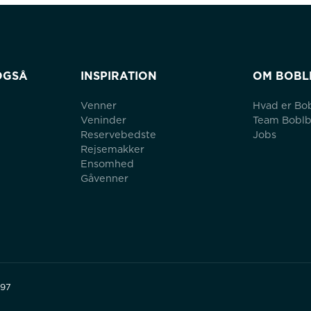
OGSÅ
INSPIRATION
OM BOBL
Venner
Hvad er Bo
Veninder
Team Bobl
Reservebedste
Jobs
Rejsemakker
Ensomhed
Gåvenner
497