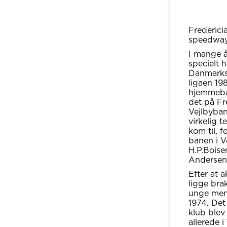
Fredericia
speedway
I mange 
specielt 
Danmarks
ligaen 19
hjemmeba
det på Fr
Vejlbyba
virkelig 
kom til, 
banen i V
H.P.Boise
Andersen
Efter at a
ligge brak
unge menn
1974. Det
klub blev
allerede 