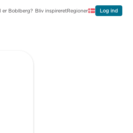
 er Boblberg?
Bliv inspireret
Regioner
Log ind