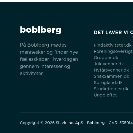
boblberg
DET LAVER VI 
På Boblberg mødes 
Findaktiviteter.dk
Foreningsoversigt
mennesker og finder nye 
Grupper.dk
fællesskaber i hverdagen 
Julevenner.dk
gennem interesser og 
Nytårsvenner.dk
aktiviteter.
SnakSammen.dk
Sprogland.dk
Studiebobler.dk
Ungeløftet
Copyright ©
2026
Shark Inc. ApS - Boblberg - CVR: 33591