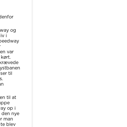
ndenfor
dway og
iv i
Speedway
r
en var
kørt.
 krævede
slystbanen
er til
s.
an
n til at
ruppe
ay op i
g den nye
or man
gte blev