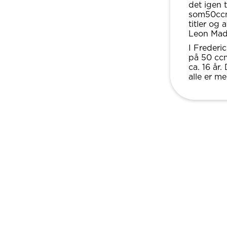
det igen 
som50ccm
titler og
Leon Mad
I Frederi
på 50 ccm
ca. 16 år
alle er m