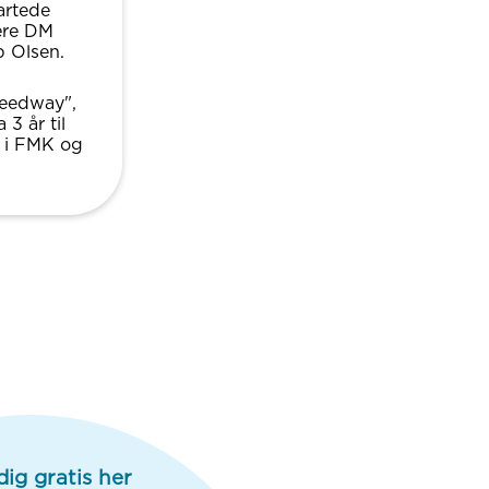
artede
ere DM
b Olsen.
peedway",
3 år til
y i FMK og
dig gratis her