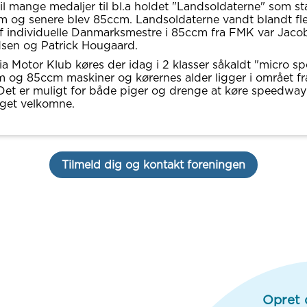
til mange medaljer til bl.a holdet "Landsoldaterne" som st
 og senere blev 85ccm. Landsoldaterne vandt blandt fl
 af individuelle Danmarksmestre i 85ccm fra FMK var Jaco
sen og Patrick Hougaard.
cia Motor Klub køres der idag i 2 klasser såkaldt "micro s
 og 85ccm maskiner og kørernes alder ligger i områet fra 
. Det er muligt for både piger og drenge at køre speedwa
eget velkomne.
Tilmeld dig og kontakt foreningen
Opret 