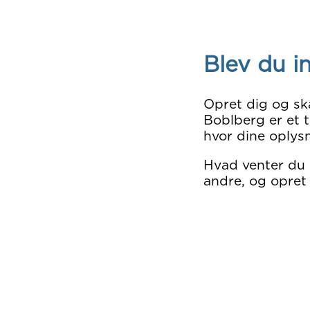
Blev du i
Opret dig og sk
Boblberg er et t
hvor dine oplysn
Hvad venter du
andre, og opret 