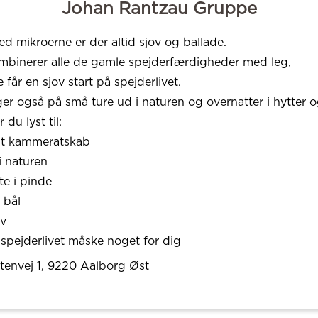
Johan Rantzau Gruppe
ed mikroerne er der altid sjov og ballade.
mbinerer alle de gamle spejderfærdigheder med leg,
e får en sjov start på spejderlivet.
ger også på små ture ud i naturen og overnatter i hytter og
 du lyst til:
dt kammeratskab
 i naturen
tte i pinde
e bål
iv
 spejderlivet måske noget for dig
tenvej 1
, 9220
Aalborg Øst