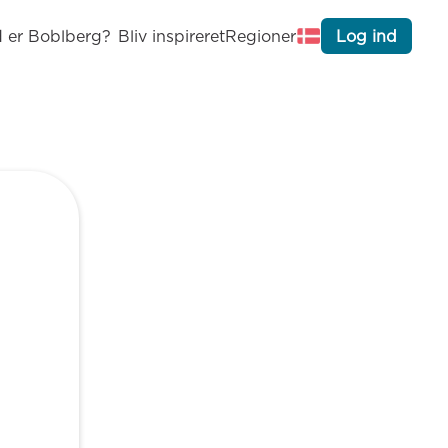
 er Boblberg?
Bliv inspireret
Regioner
Log ind