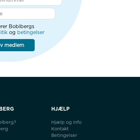
rer Boblbergs
itik
og
betingelser
iv medlem
BERG
HJÆLP
blberg?
Hjælp og info
berg
Kontakt
Betingelser