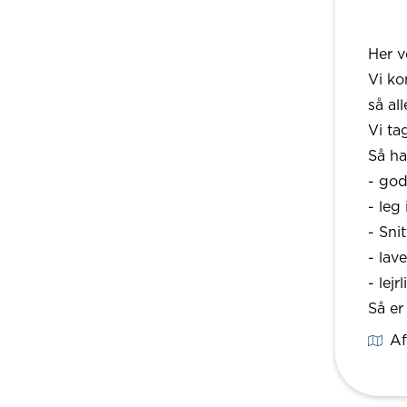
Her v
Vi ko
så all
Vi ta
Så har
- go
- leg
- Sni
- lav
- lejrl
Så er
Af