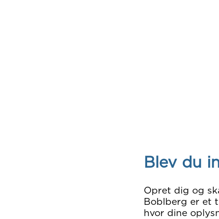
Blev du i
Opret dig og sk
Boblberg er et t
hvor dine oplysn