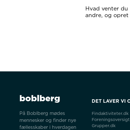
Hvad venter du
andre, og opret 
boblberg
DET LAVER VI 
På Boblberg mødes 
Findaktiviteter.dk
Foreningsoversigt
mennesker og finder nye 
Grupper.dk
fællesskaber i hverdagen 