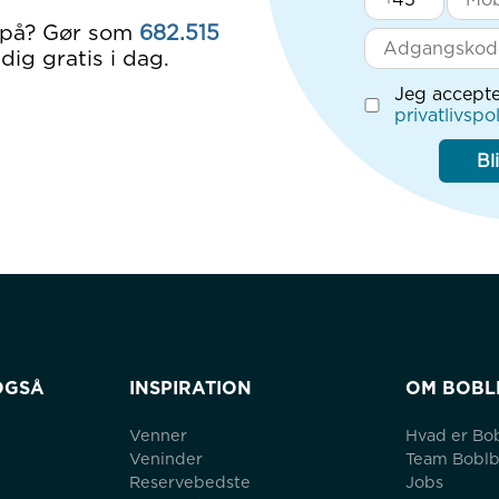
 på? Gør som
682.515
dig gratis i dag.
Jeg accepte
privatlivspol
Bl
OGSÅ
INSPIRATION
OM BOBL
Venner
Hvad er Bo
Veninder
Team Bobl
Reservebedste
Jobs