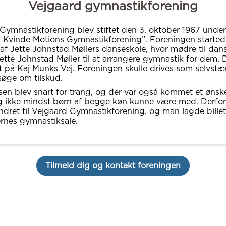
Vejgaard gymnastikforening
Gymnastikforening blev stiftet den 3. oktober 1967 unde
 Kvinde Motions Gymnastikforening”. Foreningen starte
af Jette Johnstad Møllers danseskole, hvor mødre til dan
Jette Johnstad Møller til at arrangere gymnastik for dem. D
 på Kaj Munks Vej. Foreningen skulle drives som selvstæ
 søge om tilskud.
en blev snart for trang, og der var også kommet et ønsk
 ikke mindst børn af begge køn kunne være med. Derfor
dret til Vejgaard Gymnastikforening, og man lagde billet
ernes gymnastiksale.
Tilmeld dig og kontakt foreningen