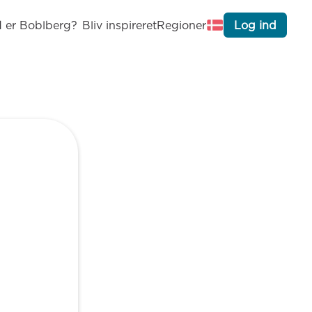
 er Boblberg?
Bliv inspireret
Regioner
Log ind