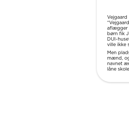
Vejgaard 
“Vejgaard
aflægger 
børn fik 
DUI-huset
ville ikke
Men plads
mænd, og
navnet æn
låne skol