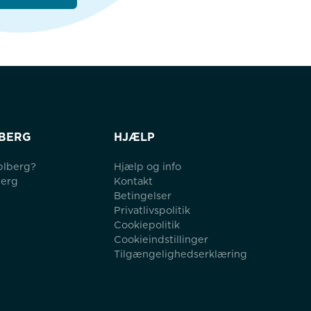
BERG
HJÆLP
blberg?
Hjælp og info
berg
Kontakt
Betingelser
Privatlivspolitik
Cookiepolitik
Cookieindstillinger
Tilgængelighedserklæring