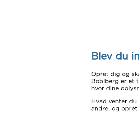
Blev du i
Opret dig og sk
Boblberg er et t
hvor dine oplysn
Hvad venter du
andre, og opret 