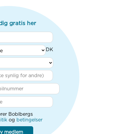
dig gratis her
rer Boblbergs
itik
og
betingelser
iv medlem