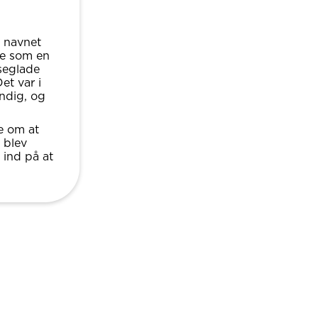
r navnet
de som en
seglade
et var i
ndig, og
e om at
 blev
 ind på at