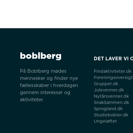
boblberg
DET LAVER VI 
På Boblberg mødes 
Findaktiviteter.dk
Foreningsoversigt
mennesker og finder nye 
Grupper.dk
fællesskaber i hverdagen 
Julevenner.dk
gennem interesser og 
Nytårsvenner.dk
aktiviteter.
SnakSammen.dk
Sprogland.dk
Studiebobler.dk
Ungeløftet