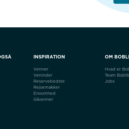
OGSÅ
INSPIRATION
OM BOBL
Venner
Hvad er Bo
Veninder
Team Bobl
Reservebedste
Jobs
Rejsemakker
Ensomhed
Gåvenner