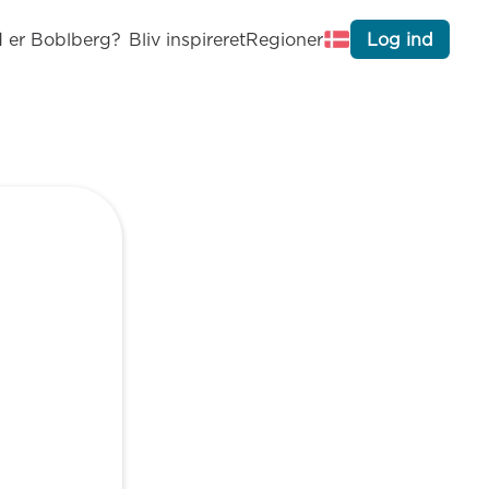
 er Boblberg?
Bliv inspireret
Regioner
Log ind