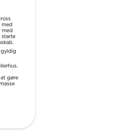
cross
e med
år med
 starte
mskab.
 gyldig
llerhus.
 at gøre
 masse