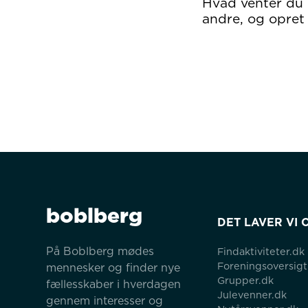
Hvad venter du
andre, og opret 
boblberg
DET LAVER VI 
På Boblberg mødes 
Findaktiviteter.dk
Foreningsoversigt
mennesker og finder nye 
Grupper.dk
fællesskaber i hverdagen 
Julevenner.dk
gennem interesser og 