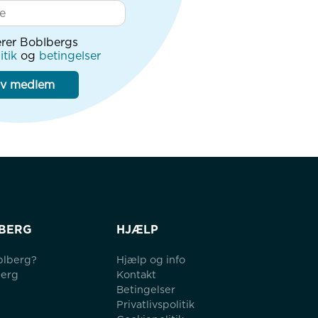
rer Boblbergs
itik
og
betingelser
iv medlem
BERG
HJÆLP
blberg?
Hjælp og info
berg
Kontakt
Betingelser
Privatlivspolitik