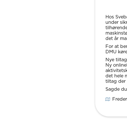
Hos Svebø
under sik
tilhørend
maskinstø
det år ma
For at be
DMU kørel
Nye tiltag
Ny online
aktivitets
det hele 
tiltag de
Sagde du 
Freder