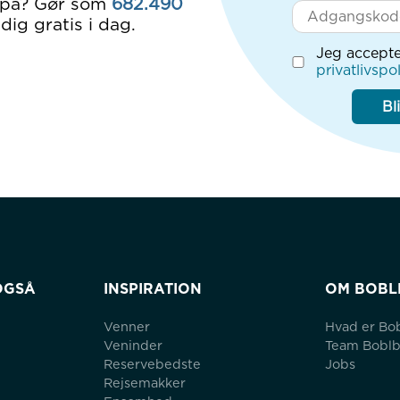
 på? Gør som
682.490
dig gratis i dag.
Jeg accepte
privatlivspol
Bl
OGSÅ
INSPIRATION
OM BOBL
Venner
Hvad er Bo
Veninder
Team Bobl
Reservebedste
Jobs
Rejsemakker