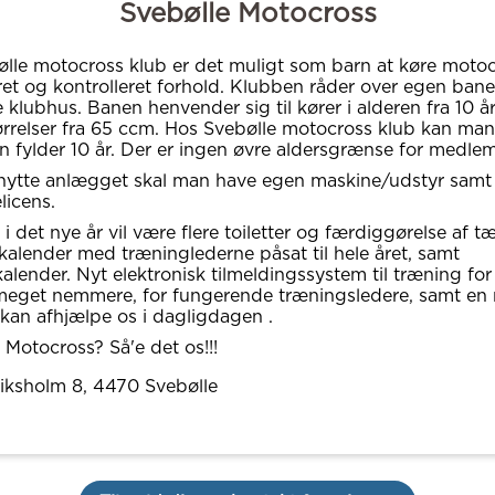
Svebølle Motocross
lle motocross klub er det muligt som barn at køre moto
ret og kontrolleret forhold. Klubben råder over egen ban
e klubhus. Banen henvender sig til kører i alderen fra 10 
rrelser fra 65 ccm. Hos Svebølle motocross klub kan man
n fylder 10 år. Der er ingen øvre aldersgrænse for medle
nytte anlægget skal man have egen maskine/udstyr samt
icens.
 i det nye år vil være flere toiletter og færdiggørelse af tæ
kalender med træninglederne påsat til hele året, samt
kalender. Nyt elektronisk tilmeldingssystem til træning for
meget nemmere, for fungerende træningsledere, samt en
r kan afhjælpe os i dagligdagen .
Motocross? Så'e det os!!!
iksholm 8
, 4470
Svebølle