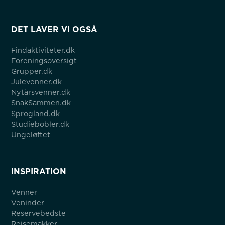
DET LAVER VI OGSÅ
Findaktiviteter.dk
Foreningsoversigt
Grupper.dk
Julevenner.dk
Nytårsvenner.dk
SnakSammen.dk
Sprogland.dk
Studiebobler.dk
Ungeløftet
INSPIRATION
Venner
Veninder
Reservebedste
Rejsemakker