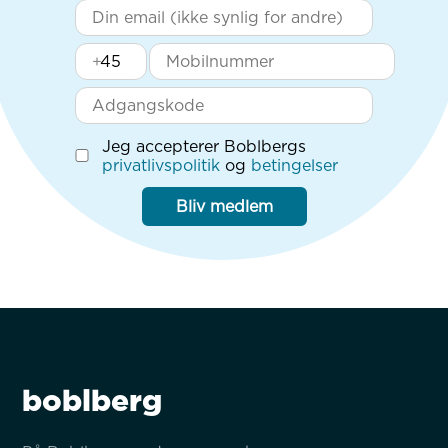
+
Jeg accepterer Boblbergs
privatlivspolitik
og
betingelser
Bliv medlem
boblberg