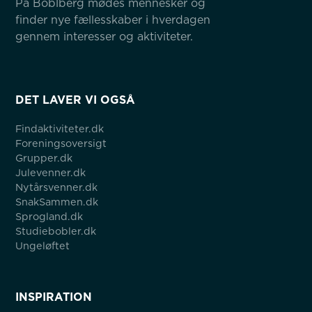
På Boblberg mødes mennesker og 
finder nye fællesskaber i hverdagen 
gennem interesser og aktiviteter.
DET LAVER VI OGSÅ
Findaktiviteter.dk
Foreningsoversigt
Grupper.dk
Julevenner.dk
Nytårsvenner.dk
SnakSammen.dk
Sprogland.dk
Studiebobler.dk
Ungeløftet
INSPIRATION