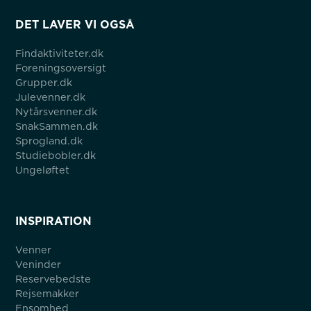
DET LAVER VI OGSÅ
Findaktiviteter.dk
Foreningsoversigt
Grupper.dk
Julevenner.dk
Nytårsvenner.dk
SnakSammen.dk
Sprogland.dk
Studiebobler.dk
Ungeløftet
INSPIRATION
Venner
Veninder
Reservebedste
Rejsemakker
Ensomhed