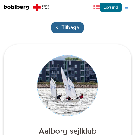
Log ind
Tilbage
Aalborg sejlklub