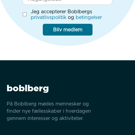
Jeg accepterer Boblbergs
privatlivspolitik
og
betingelser
Bliv medlem
boblberg
På Boblberg mødes mennesker og 
finder nye fællesskaber i hverdagen 
gennem interesser og aktiviteter.