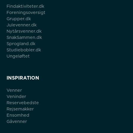
Findaktiviteter.dk
Foreningsoversigt
Grupper.dk
Julevenner.dk
Nytårsvenner.dk
SnakSammen.dk
Sprogland.dk
Studiebobler.dk
Ungeløftet
INSPIRATION
Venner
Veninder
Reservebedste
Rejsemakker
Ensomhed
Gåvenner