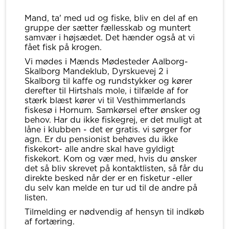
Mand, ta' med ud og fiske, bliv en del af en
gruppe der sætter fællesskab og muntert
samvær i højsædet. Det hænder også at vi
fået fisk på krogen.
Vi mødes i Mænds Mødesteder Aalborg-
Skalborg Mandeklub, Dyrskuevej 2 i
Skalborg til kaffe og rundstykker og kører
derefter til Hirtshals mole, i tilfælde af for
stærk blæst kører vi til Vesthimmerlands
fiskesø i Hornum. Samkørsel efter ønsker og
behov. Har du ikke fiskegrej, er det muligt at
låne i klubben - det er gratis. vi sørger for
agn. Er du pensionist behøves du ikke
fiskekort- alle andre skal have gyldigt
fiskekort. Kom og vær med, hvis du ønsker
det så bliv skrevet på kontaktlisten, så får du
direkte besked når der er en fisketur -eller
du selv kan melde en tur ud til de andre på
listen.
Tilmelding er nødvendig af hensyn til indkøb
af fortæring.