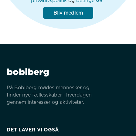
privatlivspolitik
og
betingelser
Bliv medlem
boblberg
På Boblberg mødes mennesker og 
finder nye fællesskaber i hverdagen 
gennem interesser og aktiviteter.
DET LAVER VI OGSÅ