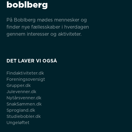
boblberg
På Boblberg mødes mennesker og 
finder nye fællesskaber i hverdagen 
gennem interesser og aktiviteter.
DET LAVER VI OGSÅ
Findaktiviteter.dk
Foreningsoversigt
Grupper.dk
Julevenner.dk
Nytårsvenner.dk
SnakSammen.dk
Sprogland.dk
Studiebobler.dk
Ungeløftet