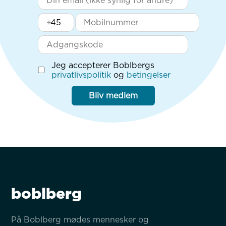
+
Jeg accepterer Boblbergs
privatlivspolitik
og
betingelser
Bliv medlem
boblberg
På Boblberg mødes mennesker og 