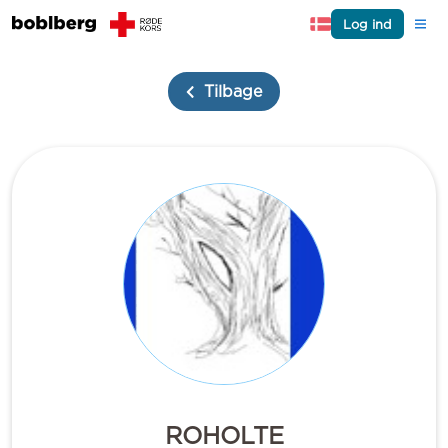
Log ind
Tilbage
ROHOLTE