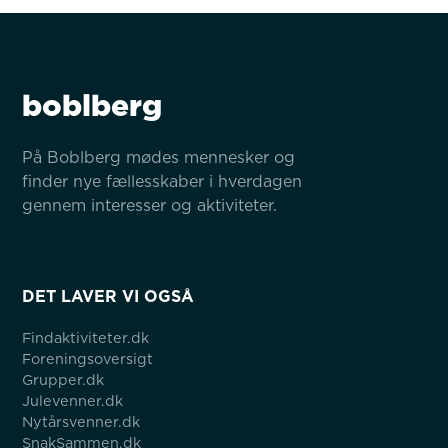
boblberg
På Boblberg mødes mennesker og 
finder nye fællesskaber i hverdagen 
gennem interesser og aktiviteter.
DET LAVER VI OGSÅ
Findaktiviteter.dk
Foreningsoversigt
Grupper.dk
Julevenner.dk
Nytårsvenner.dk
SnakSammen.dk