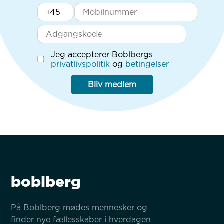
+
Jeg accepterer Boblbergs
privatlivspolitik
og
betingelser
Bliv medlem
boblberg
På Boblberg mødes mennesker og 
finder nye fællesskaber i hverdagen 