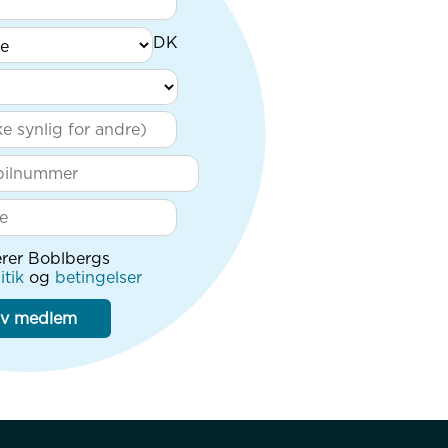
rer Boblbergs
itik
og
betingelser
iv medlem