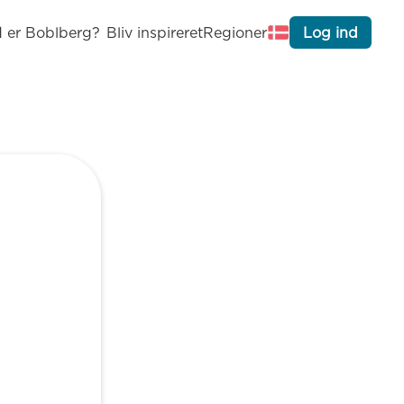
 er Boblberg?
Bliv inspireret
Regioner
Log ind