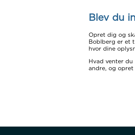
Blev du i
Opret dig og sk
Boblberg er et t
hvor dine oplysn
Hvad venter du
andre, og opret 