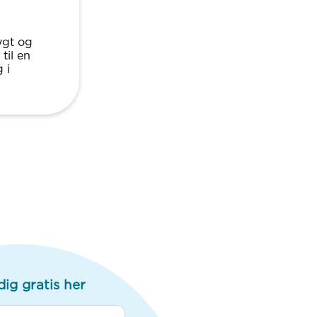
rygt og
til en
 i
dig gratis her