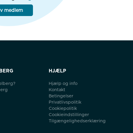
iv medlem
BERG
HJÆLP
blberg?
Hjælp og info
berg
Kontakt
Betingelser
Privatlivspolitik
Cookiepolitik
Cookieindstillinger
Tilgængelighedserklæring