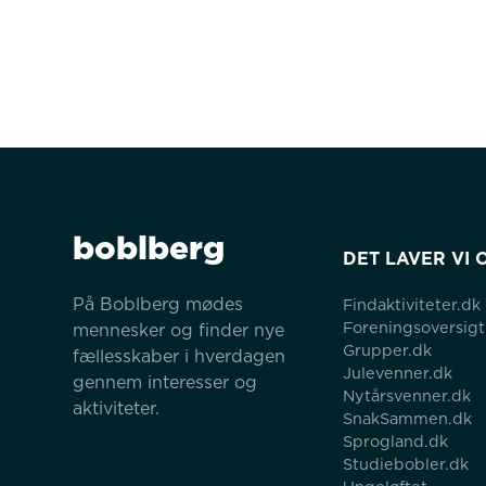
boblberg
DET LAVER VI 
På Boblberg mødes 
Findaktiviteter.dk
Foreningsoversigt
mennesker og finder nye 
Grupper.dk
fællesskaber i hverdagen 
Julevenner.dk
gennem interesser og 
Nytårsvenner.dk
aktiviteter.
SnakSammen.dk
Sprogland.dk
Studiebobler.dk