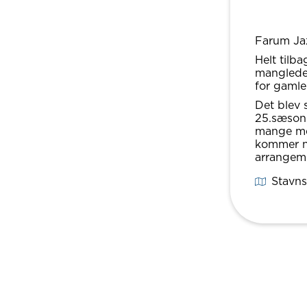
Farum Jaz
Helt tilb
manglede 
for gamle
Det blev 
25.sæson
mange me
kommer na
arrangeme
Stavns