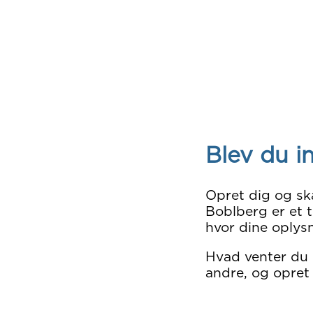
Blev du i
Opret dig og sk
Boblberg er et t
hvor dine oplysn
Hvad venter du
andre, og opret 