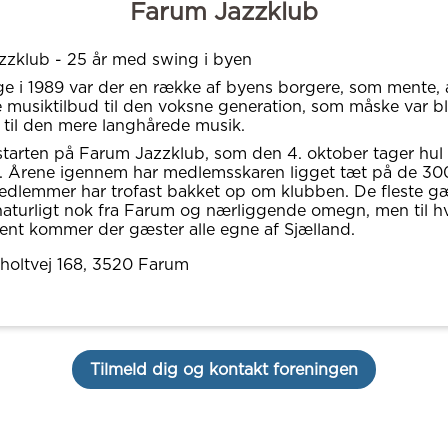
Farum Jazzklub
zklub - 25 år med swing i byen
age i 1989 var der en række af byens borgere, som mente,
musiktilbud til den voksne generation, som måske var ble
 til den mere langhårede musik.
starten på Farum Jazzklub, som den 4. oktober tager hul 
. Årene igennem har medlemsskaren ligget tæt på de 30
dlemmer har trofast bakket op om klubben. De fleste g
turligt nok fra Farum og nærliggende omegn, men til h
nt kommer der gæster alle egne af Sjælland.
holtvej 168
, 3520
Farum
Tilmeld dig og kontakt foreningen