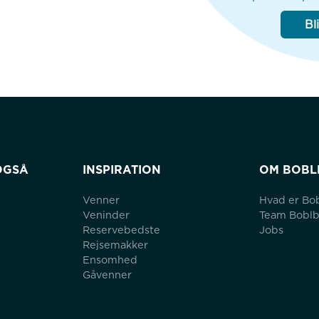
Bl
OGSÅ
INSPIRATION
OM BOBL
Venner
Hvad er Bo
Veninder
Team Bobl
Reservebedste
Jobs
Rejsemakker
Ensomhed
Gåvenner