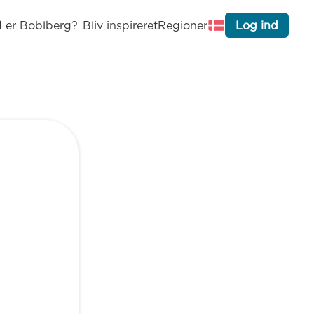
 er Boblberg?
Bliv inspireret
Regioner
Log ind