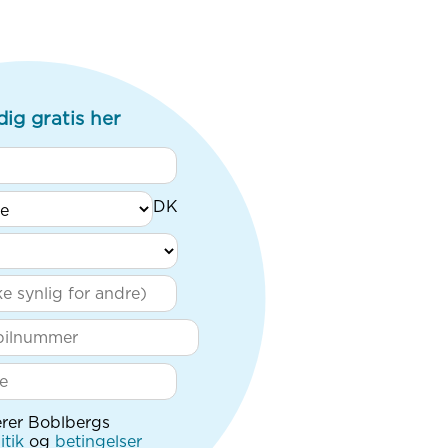
dig gratis her
rer Boblbergs
itik
og
betingelser