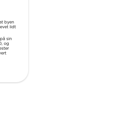
 at byen
vet lidt
på sin
0, og
æster
vert