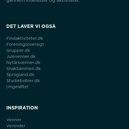
gennem interesser og aktiviteter.
DET LAVER VI OGSÅ
Findaktiviteter.dk
Foreningsoversigt
Grupper.dk
Julevenner.dk
Nytårsvenner.dk
SnakSammen.dk
Sprogland.dk
Studiebobler.dk
Ungeløftet
INSPIRATION
Venner
Veninder