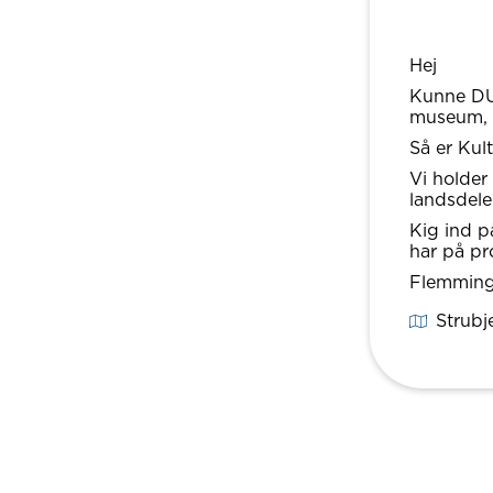
Hej
Kunne DU 
museum, e
Så er Kul
Vi holder
landsdele
Kig ind p
har på p
Flemmin
Strubje