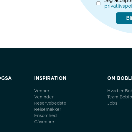
Jeg accepte
privatlivspol
Bl
OGSÅ
INSPIRATION
OM BOBL
Venner
Hvad er Bo
Veninder
Team Bobl
Reservebedste
Jobs
Rejsemakker
Ensomhed
Gåvenner