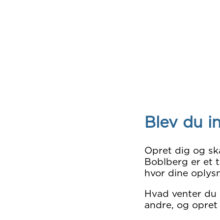
Blev du i
Opret dig og sk
Boblberg er et t
hvor dine oplysn
Hvad venter du
andre, og opret 