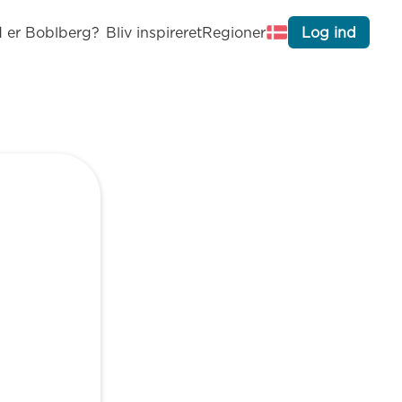
 er Boblberg?
Bliv inspireret
Regioner
Log ind