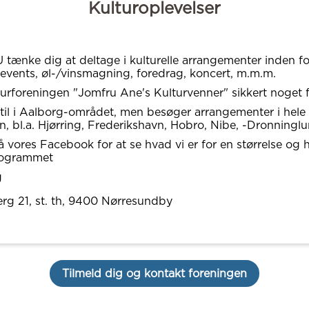
Kulturoplevelser
tænke dig at deltage i kulturelle arrangementer inden for
vents, øl-/vinsmagning, foredrag, koncert, m.m.m.
turforeningen "Jomfru Ane's Kulturvenner" sikkert noget f
 til i Aalborg-området, men besøger arrangementer i hele
n, bl.a. Hjørring, Frederikshavn, Hobro, Nibe, -Dronninglu
å vores Facebook for at se hvad vi er for en størrelse og 
rogrammet
g
rg 21, st. th
, 9400
Nørresundby
Tilmeld dig og kontakt foreningen