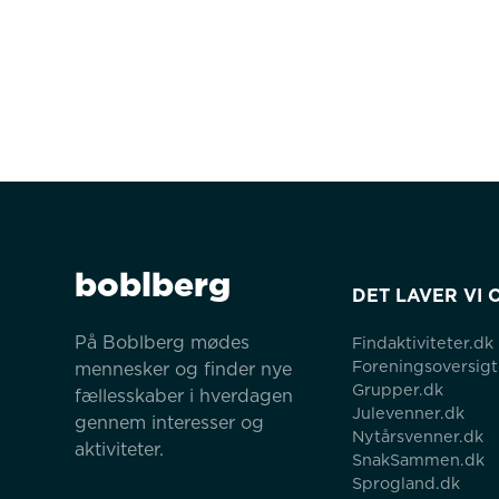
boblberg
DET LAVER VI 
På Boblberg mødes 
Findaktiviteter.dk
Foreningsoversigt
mennesker og finder nye 
Grupper.dk
fællesskaber i hverdagen 
Julevenner.dk
gennem interesser og 
Nytårsvenner.dk
aktiviteter.
SnakSammen.dk
Sprogland.dk