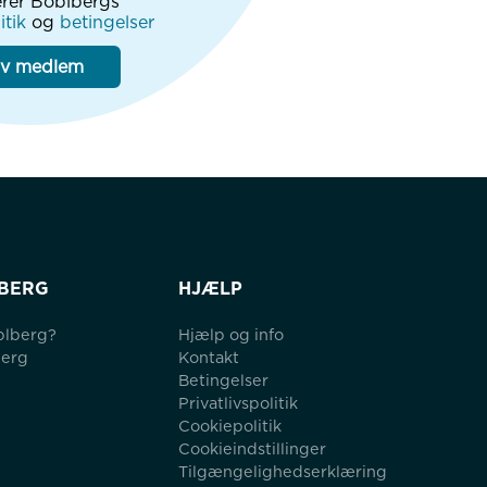
rer Boblbergs
itik
og
betingelser
iv medlem
BERG
HJÆLP
blberg?
Hjælp og info
berg
Kontakt
Betingelser
Privatlivspolitik
Cookiepolitik
Cookieindstillinger
Tilgængelighedserklæring