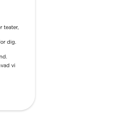
 teater,
or dig.
nd.
hvad vi