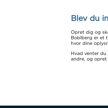
Blev du i
Opret dig og sk
Boblberg er et t
hvor dine oplysn
Hvad venter du
andre, og opret 