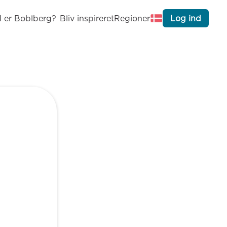
 er Boblberg?
Bliv inspireret
Regioner
Log ind