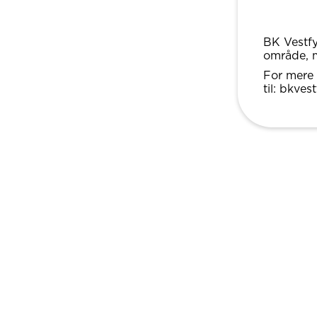
BK Vestfy
område, m
For mere 
til: bkve