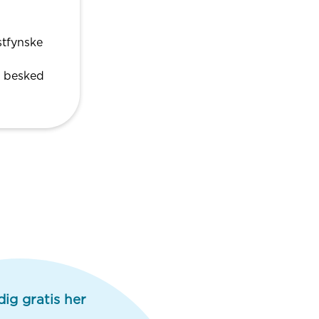
stfynske
n besked
dig gratis her