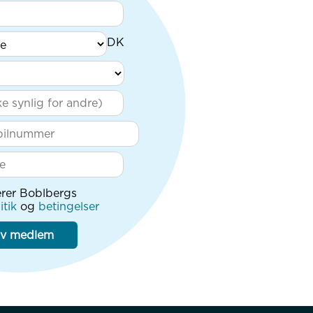
rer Boblbergs
itik
og
betingelser
iv medlem