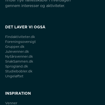
finder nye fællesskaber i hverdagen 
gennem interesser og aktiviteter.
DET LAVER VI OGSÅ
Findaktiviteter.dk
Foreningsoversigt
Grupper.dk
Julevenner.dk
Nytårsvenner.dk
SnakSammen.dk
Sprogland.dk
Studiebobler.dk
Ungeløftet
INSPIRATION
Venner