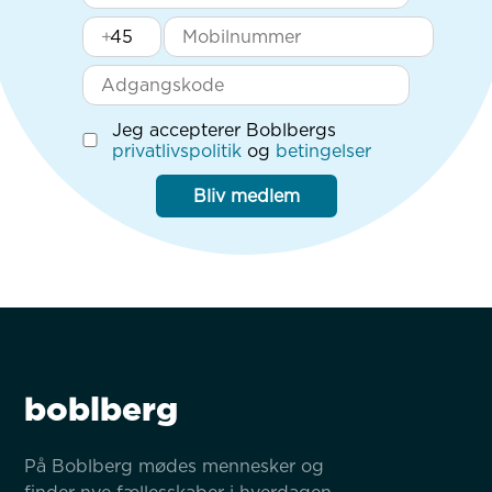
+
Jeg accepterer Boblbergs
privatlivspolitik
og
betingelser
Bliv medlem
boblberg
På Boblberg mødes mennesker og 