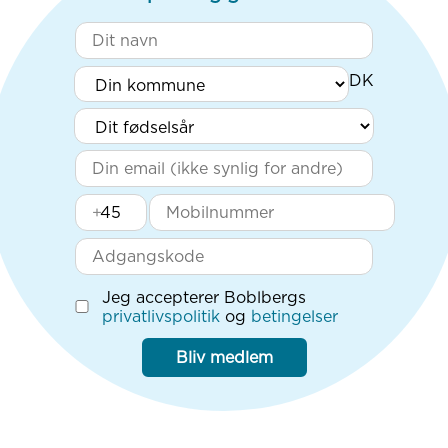
+
Jeg accepterer Boblbergs
privatlivspolitik
og
betingelser
Bliv medlem