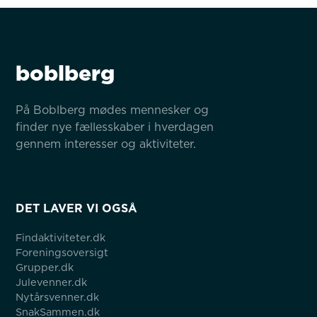
boblberg
På Boblberg mødes mennesker og 
finder nye fællesskaber i hverdagen 
gennem interesser og aktiviteter.
DET LAVER VI OGSÅ
Findaktiviteter.dk
Foreningsoversigt
Grupper.dk
Julevenner.dk
Nytårsvenner.dk
SnakSammen.dk