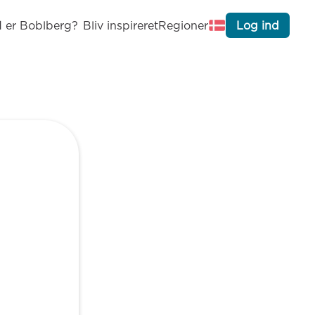
 er Boblberg?
Bliv inspireret
Regioner
Log ind