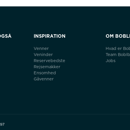
OGSÅ
INSPIRATION
OM BOBL
Venner
Hvad er Bo
Veninder
Team Bobl
Reservebedste
Jobs
Rejsemakker
Ensomhed
Gåvenner
497