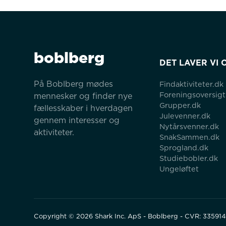
boblberg
DET LAVER VI 
På Boblberg mødes 
Findaktiviteter.dk
Foreningsoversigt
mennesker og finder nye 
Grupper.dk
fællesskaber i hverdagen 
Julevenner.dk
gennem interesser og 
Nytårsvenner.dk
aktiviteter.
SnakSammen.dk
Sprogland.dk
Studiebobler.dk
Ungeløftet
Copyright ©
2026
Shark Inc. ApS - Boblberg - CVR: 33591