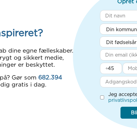
Opret 
nspireret?
ab dine egne fælleskaber.
rygt og sikkert medie,
inger er beskyttet.
+
 på? Gør som
682.394
dig gratis i dag.
Jeg accepte
privatlivspol
Bl