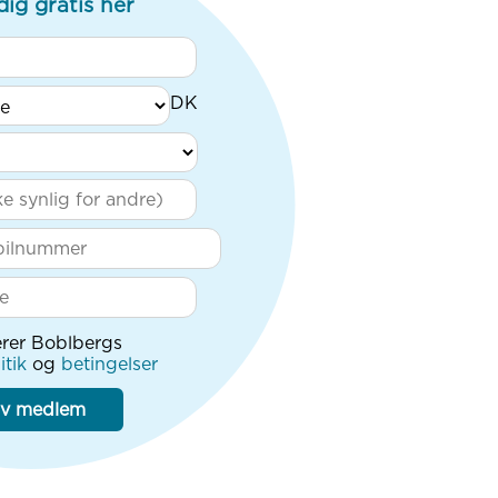
dig gratis her
rer Boblbergs
itik
og
betingelser
iv medlem