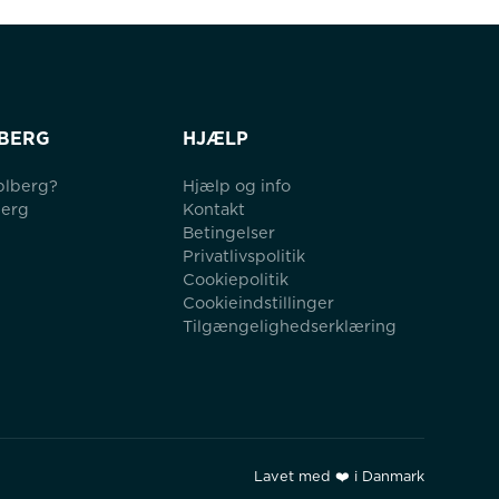
BERG
HJÆLP
blberg?
Hjælp og info
berg
Kontakt
Betingelser
Privatlivspolitik
Cookiepolitik
Cookieindstillinger
Tilgængelighedserklæring
Lavet med ❤️ i Danmark