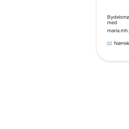
Bydelsmød
med
maria.mh
Nørre