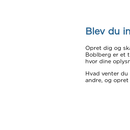
Blev du i
Opret dig og sk
Boblberg er et t
hvor dine oplysn
Hvad venter du
andre, og opret 