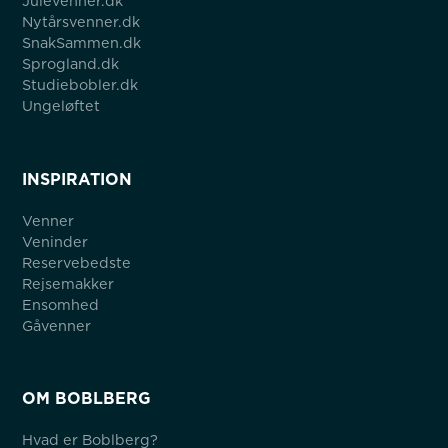
Julevenner.dk
Nytårsvenner.dk
SnakSammen.dk
Sprogland.dk
Studiebobler.dk
Ungeløftet
INSPIRATION
Venner
Veninder
Reservebedste
Rejsemakker
Ensomhed
Gåvenner
OM BOBLBERG
Hvad er Boblberg?