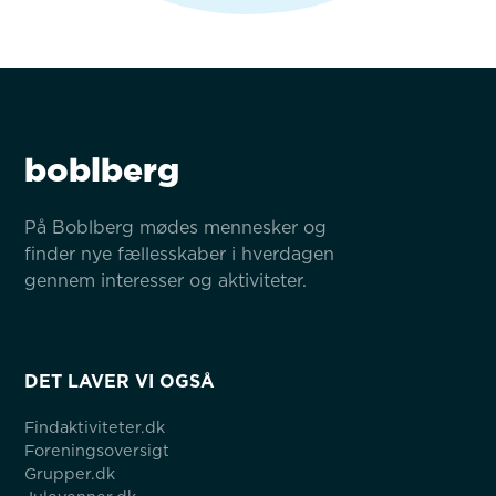
boblberg
På Boblberg mødes mennesker og 
finder nye fællesskaber i hverdagen 
gennem interesser og aktiviteter.
DET LAVER VI OGSÅ
Findaktiviteter.dk
Foreningsoversigt
Grupper.dk