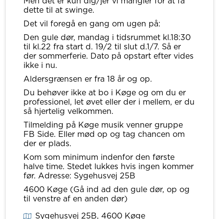
Men det er kun dig/jer vi mangler for at få
dette til at swinge.
Det vil foregå en gang om ugen på:
Den gule dør, mandag i tidsrummet kl.18:30
til kl.22 fra start d. 19/2 til slut d.1/7. Så er
der sommerferie. Dato på opstart efter vides
ikke i nu.
Aldersgrænsen er fra 18 år og op.
Du behøver ikke at bo i Køge og om du er
professionel, let øvet eller der i mellem, er du
så hjertelig velkommen.
Tilmelding på Køge musik venner gruppe
FB Side. Eller mød op og tag chancen om
der er plads.
Kom som minimum indenfor den første
halve time. Stedet lukkes hvis ingen kommer
før. Adresse: Sygehusvej 25B
4600 Køge (Gå ind ad den gule dør, op og
til venstre af en anden dør)
Sygehusvej 25B
, 4600
Køge