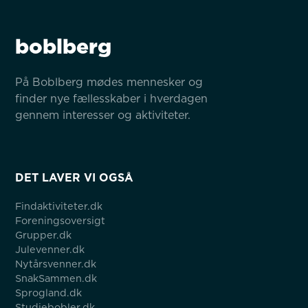
boblberg
På Boblberg mødes mennesker og 
finder nye fællesskaber i hverdagen 
gennem interesser og aktiviteter.
DET LAVER VI OGSÅ
Findaktiviteter.dk
Foreningsoversigt
Grupper.dk
Julevenner.dk
Nytårsvenner.dk
SnakSammen.dk
Sprogland.dk
Studiebobler.dk