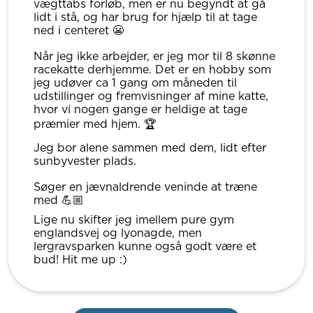
vægttabs forløb, men er nu begyndt at gå
lidt i stå, og har brug for hjælp til at tage
ned i centeret 😬
Når jeg ikke arbejder, er jeg mor til 8 skønne
racekatte derhjemme. Det er en hobby som
jeg udøver ca 1 gang om måneden til
udstillinger og fremvisninger af mine katte,
hvor vi nogen gange er heldige at tage
præmier med hjem. 🏆
Jeg bor alene sammen med dem, lidt efter
sunbyvester plads.
Søger en jævnaldrende veninde at træne
med 💪🏼
Lige nu skifter jeg imellem pure gym
englandsvej og lyonagde, men
lergravsparken kunne også godt være et
bud! Hit me up :)