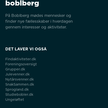
boblberg
På Boblberg mødes mennesker og 
finder nye fællesskaber i hverdagen 
gennem interesser og aktiviteter.
DET LAVER VI OGSÅ
Findaktiviteter.dk
Foreningsoversigt
Grupper.dk
Julevenner.dk
Nytårsvenner.dk
SnakSammen.dk
Sprogland.dk
Studiebobler.dk
Ungeløftet