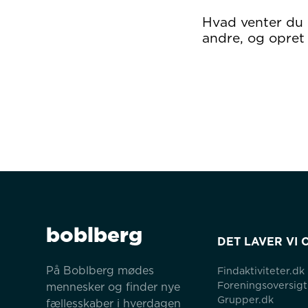
Hvad venter du
andre, og opret 
boblberg
DET LAVER VI 
På Boblberg mødes 
Findaktiviteter.dk
Foreningsoversigt
mennesker og finder nye 
Grupper.dk
fællesskaber i hverdagen 