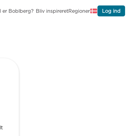
 er Boblberg?
Bliv inspireret
Regioner
Log ind
dt