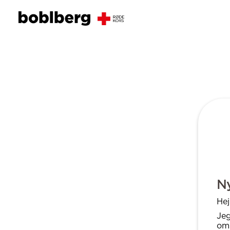
Ny
Hej
Jeg
om 