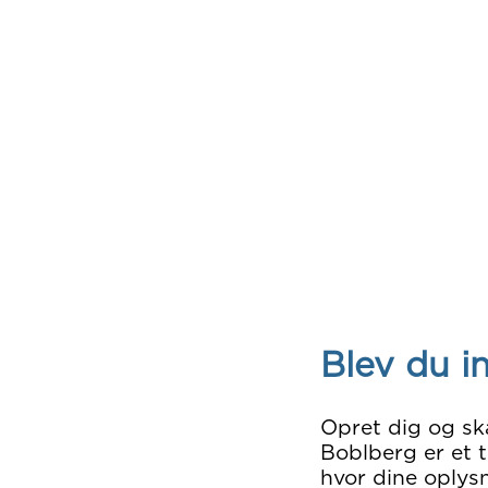
Blev du i
Opret dig og sk
Boblberg er et t
hvor dine oplysn