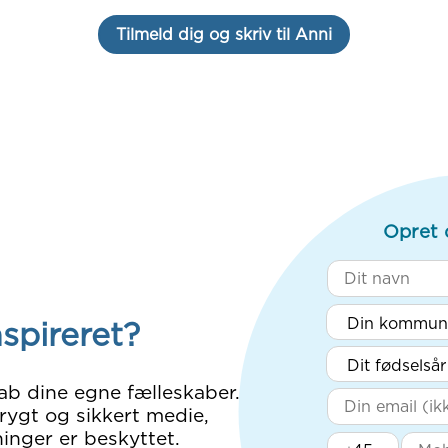
Tilmeld dig og skriv til Anni
Opret 
nspireret?
ab dine egne fælleskaber.
rygt og sikkert medie,
inger er beskyttet.