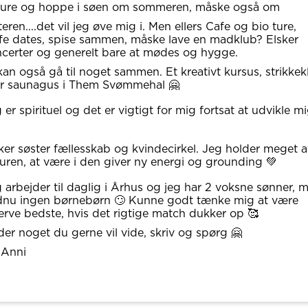
ture og hoppe i søen om sommeren, måske også om
teren....det vil jeg øve mig i. Men ellers Cafe og bio ture,
fe dates, spise sammen, måske lave en madklub? Elsker
certer og generelt bare at mødes og hygge.
kan også gå til noget sammen. Et kreativt kursus, strikkek
er saunagus i Them Svømmehal 🤗
 er spirituel og det er vigtigt for mig fortsat at udvikle m
ker søster fællesskab og kvindecirkel. Jeg holder meget a
uren, at være i den giver ny energi og grounding 💚
 arbejder til daglig i Århus og jeg har 2 voksne sønner, 
dnu ingen børnebørn 🙄 Kunne godt tænke mig at være
erve bedste, hvis det rigtige match dukker op 🥰
der noget du gerne vil vide, skriv og spørg 🤗
 Anni