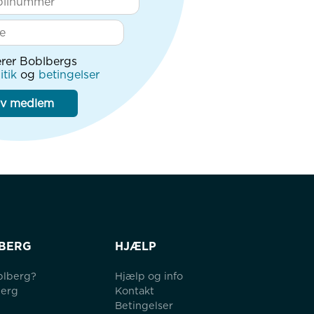
rer Boblbergs
itik
og
betingelser
iv medlem
BERG
HJÆLP
blberg?
Hjælp og info
berg
Kontakt
Betingelser