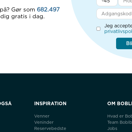
+
 på? Gør som
682.497
dig gratis i dag.
Jeg accepte
privatlivspol
Bl
OGSÅ
INSPIRATION
OM BOBL
Venner
Hvad er Bo
Veninder
Team Bobl
Reservebedste
Jobs