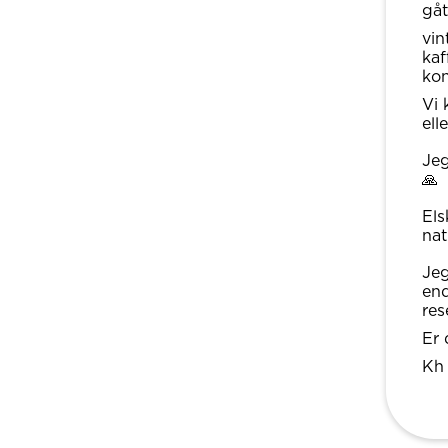
gå
vin
kaf
kon
Vi 
ell
Jeg
🙏
Els
nat
Jeg
en
res
Er 
Kh