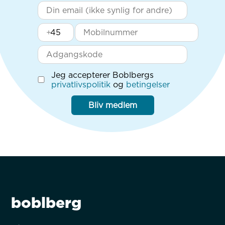
+
Jeg accepterer Boblbergs
privatlivspolitik
og
betingelser
Bliv medlem
boblberg