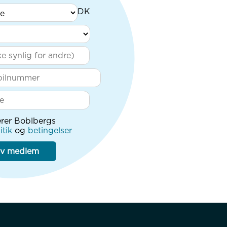
rer Boblbergs
itik
og
betingelser
iv medlem