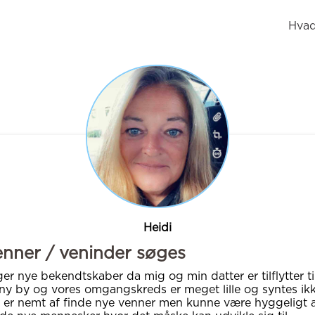
Hvad
Heidi
nner / veninder søges
er nye bekendtskaber da mig og min datter er tilflytter ti
ny by og vores omgangskreds er meget lille og syntes ik
 er nemt af finde nye venner men kunne være hyggeligt 