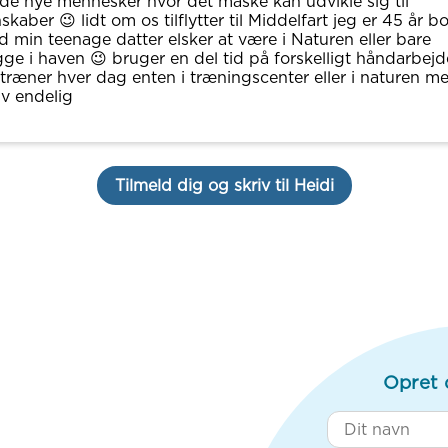
e nye mennesker hvor det måske kan udvikle sig til
skaber 😉 lidt om os tilflytter til Middelfart jeg er 45 år bo
 min teenage datter elsker at være i Naturen eller bare
ge i haven 😉 bruger en del tid på forskelligt håndarbejd
træner hver dag enten i træningscenter eller i naturen m
iv endelig
Tilmeld dig og skriv til Heidi
Opret 