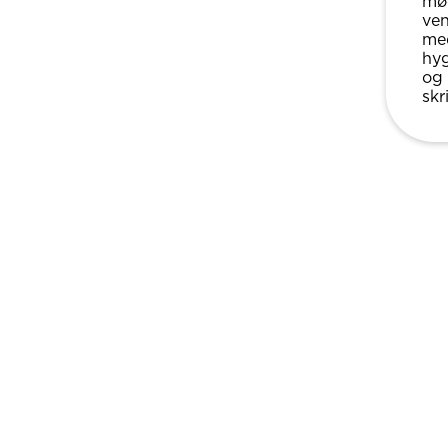
mød
ven
med
hyg
og 
skr