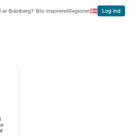
 er Boblberg?
Bliv inspireret
Regioner
Log ind
l
ke
at