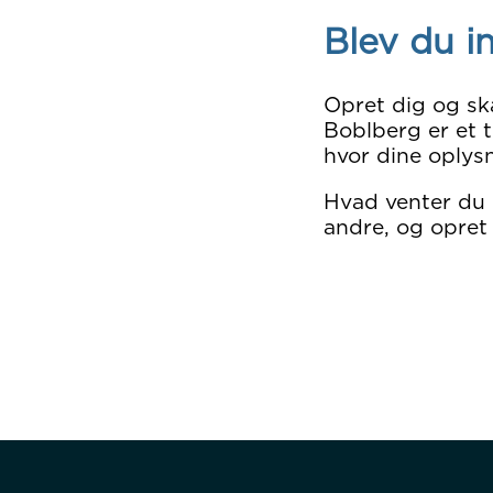
Blev du i
Opret dig og sk
Boblberg er et t
hvor dine oplysn
Hvad venter du
andre, og opret 