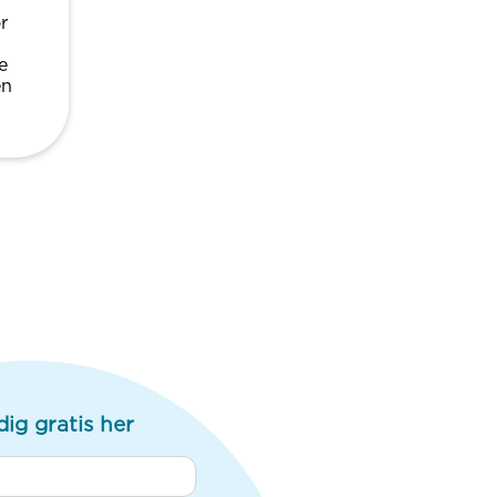
r
e
en
dig gratis her