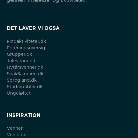
gennem interesser og aktiviteter.
DET LAVER VI OGSÅ
Findaktiviteter.dk
Foreningsoversigt
Grupper.dk
Julevenner.dk
Nytårsvenner.dk
SnakSammen.dk
Sprogland.dk
Studiebobler.dk
Ungeløftet
INSPIRATION
Venner
Veninder