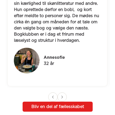
Kenneth 
n kærlighed til skønlitteratur med andre. 
gåklub i 
n oprettede derfor en bobl,  og kort 
dag møde
ter meldte to personer sig. De mødes nu 
hver man
rka én gang om måneden for at tale om 
hvor de b
n valgte bog og vælge den næste. 
fra live
gklubben er i dag et frirum med 
fået et s
selyst og struktur i hverdagen.
Annesofie
32 år
Bliv en del af fællesskabet