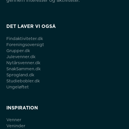
gennem interesser og aktiviteter.
DET LAVER VI OGSÅ
Findaktiviteter.dk
Foreningsoversigt
Grupper.dk
Julevenner.dk
Nytårsvenner.dk
SnakSammen.dk
Sprogland.dk
Studiebobler.dk
Ungeløftet
INSPIRATION
Venner
Veninder