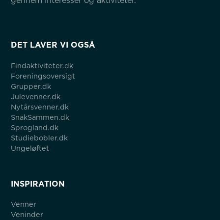
gennem interesser og aktiviteter.
DET LAVER VI OGSÅ
Findaktiviteter.dk
Foreningsoversigt
Grupper.dk
Julevenner.dk
Nytårsvenner.dk
SnakSammen.dk
Sprogland.dk
Studiebobler.dk
Ungeløftet
INSPIRATION
Venner
Veninder