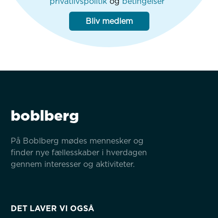
privatlivspolitik
og
betingelser
Bliv medlem
boblberg
På Boblberg mødes mennesker og 
finder nye fællesskaber i hverdagen 
gennem interesser og aktiviteter.
DET LAVER VI OGSÅ