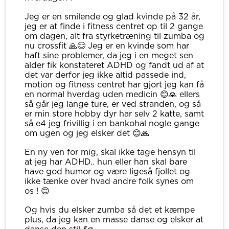
Jeg er en smilende og glad kvinde på 32 år,
jeg er at finde i fitness centret op til 2 gange
om dagen, alt fra styrketræning til zumba og
nu crossfit 🙏😊 Jeg er en kvinde som har
haft sine problemer, da jeg i en meget sen
alder fik konstateret ADHD og fandt ud af at
det var derfor jeg ikke altid passede ind,
motion og fitness centret har gjort jeg kan få
en normal hverdag uden medicin 😊🙏 ellers
så går jeg lange ture, er ved stranden, og så
er min store hobby dyr har selv 2 katte, samt
så e4 jeg frivillig i en bankohal nogle gange
om ugen og jeg elsker det 😊🙏
En ny ven for mig, skal ikke tage hensyn til
at jeg har ADHD.. hun eller han skal bare
have god humor og være ligeså fjollet og
ikke tænke over hvad andre folk synes om
os ! 😊
Og hvis du elsker zumba så det et kæmpe
plus, da jeg kan en masse danse og elsker at