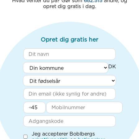
Hvad venter du på? Gør som
682.515
andre, og
opret dig gratis i dag.
Opret dig gratis her
+
Jeg accepterer Boblbergs