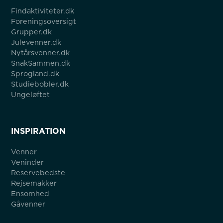
Findaktiviteter.dk
Foreningsoversigt
Grupper.dk
Julevenner.dk
Nytårsvenner.dk
SnakSammen.dk
Sprogland.dk
Studiebobler.dk
Ungeløftet
INSPIRATION
Venner
Veninder
Reservebedste
Rejsemakker
Ensomhed
Gåvenner