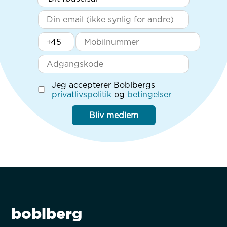
+
Jeg accepterer Boblbergs
privatlivspolitik
og
betingelser
Bliv medlem
boblberg