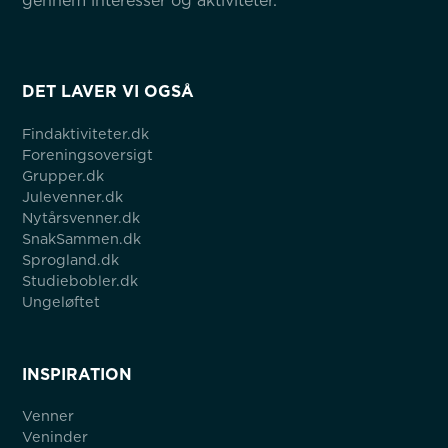
gennem interesser og aktiviteter.
DET LAVER VI OGSÅ
Findaktiviteter.dk
Foreningsoversigt
Grupper.dk
Julevenner.dk
Nytårsvenner.dk
SnakSammen.dk
Sprogland.dk
Studiebobler.dk
Ungeløftet
INSPIRATION
Venner
Veninder