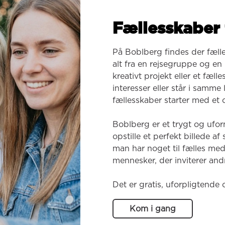
Fællesskaber 
På Boblberg findes der fæll
alt fra en rejsegruppe og en k
kreativt projekt eller et fæl
interesser eller står i samme
fællesskaber starter med et o
Boblberg er et trygt og ufor
opstille et perfekt billede af
man har noget til fælles med
mennesker, der inviterer andr
Det er gratis, uforpligtende 
Kom i gang