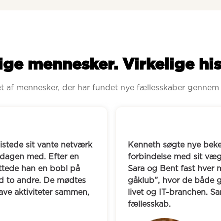
ige mennesker. Virkelige his
ret af mennesker, der har fundet nye fællesskaber gennem
Jakob opdagede efter
aber til en gåklub i 
liv manglede noget,
ab. I dag mødes han med 
nye fællesskaber og 
dag i deres “Boblberg 
spilleklub, som mød
re og deler erfaringer fra 
de spiller brætspil
n har de fået et stærkt 
blevet en del af en
fælles måltider og g
en tæt ven, Michael.