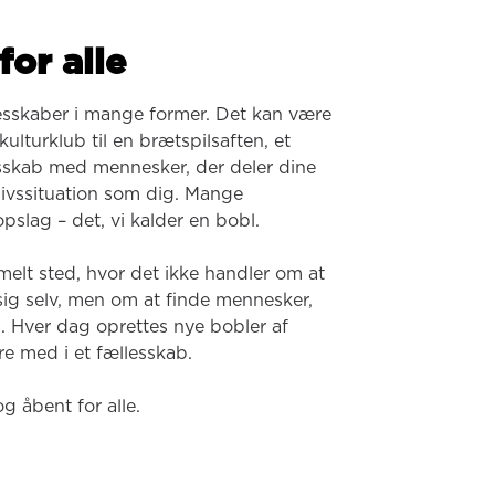
for alle
esskaber i mange former. Det kan være 
ulturklub til en brætspilsaften, et 
lesskab med mennesker, der deler dine 
 livssituation som dig. Mange 
pslag – det, vi kalder en bobl.

melt sted, hvor det ikke handler om at 
 sig selv, men om at finde mennesker, 
. Hver dag oprettes nye bobler af 
e med i et fællesskab.

og åbent for alle.