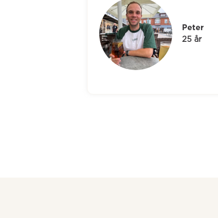
Kenn
52 år