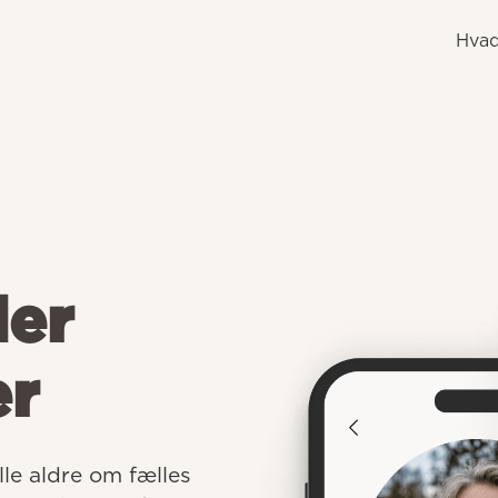
Hvad
der
er
e aldre om fælles 