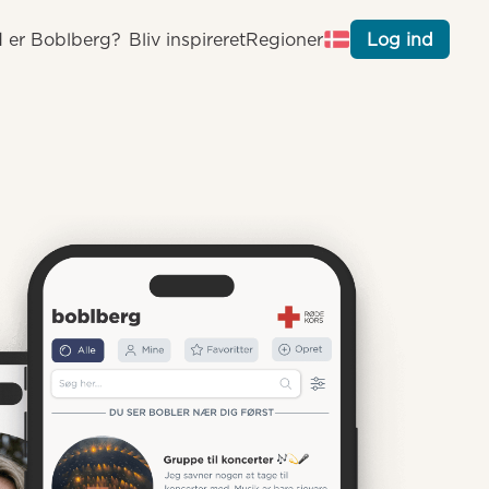
 er Boblberg?
Bliv inspireret
Regioner
Log ind