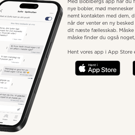
Med Boblbergs app har du fæ
nye bobler, mød mennesker 
nemt kontakten med dem, du 
når der venter en ny besked e
dit næste fællesskab. Måske
måske finder du også noget, d
Hent vores app i App Store e