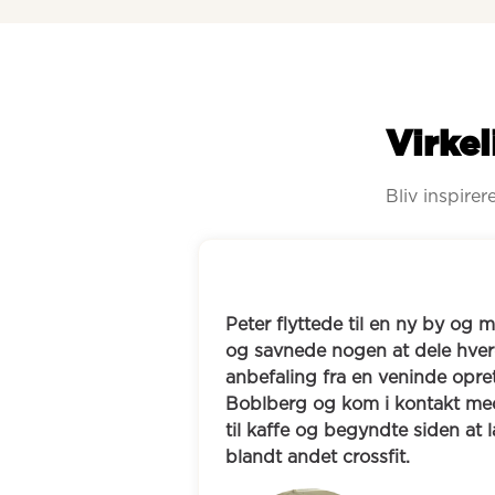
Virkel
Bliv inspire
ede sit vante netværk 
Kenneth søgte nye bekendtsk
en med. Efter en 
forbindelse med sit vægtt
de han en bobl på 
Sara og Bent fast hver man
 andre. De mødtes 
gåklub”, hvor de både går tu
 aktiviteter sammen, 
livet og IT-branchen. Samme
fællesskab.