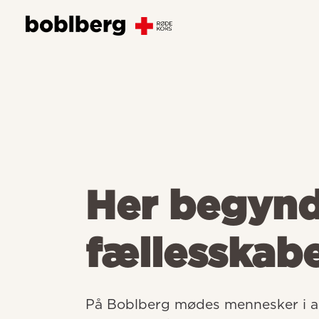
Her begyn
fællesskab
På Boblberg mødes mennesker i all