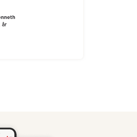
Jakob
46 år