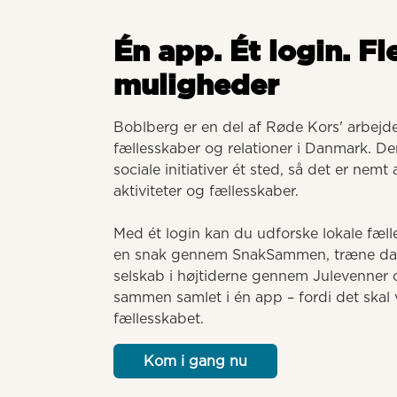
Én app. Ét login. Fl
muligheder
Boblberg er en del af Røde Kors' arbejde 
fællesskaber og relationer i Danmark. Der
sociale initiativer ét sted, så det er nemt
aktiviteter og fællesskaber. 

Med ét login kan du udforske lokale fælle
en snak gennem SnakSammen, træne dansk
selskab i højtiderne gennem Julevenner o
sammen samlet i én app – fordi det skal v
fællesskabet.
Kom i gang nu