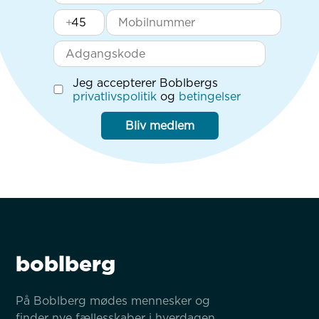
+
Jeg accepterer Boblbergs
privatlivspolitik
og
betingelser
Bliv medlem
boblberg
På Boblberg mødes mennesker og 
finder nye fællesskaber i hverdagen 