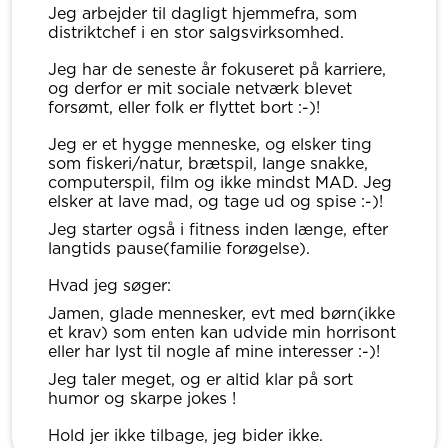
Jeg arbejder til dagligt hjemmefra, som
distriktchef i en stor salgsvirksomhed.
Jeg har de seneste år fokuseret på karriere,
og derfor er mit sociale netværk blevet
forsømt, eller folk er flyttet bort :-)!
Jeg er et hygge menneske, og elsker ting
som fiskeri/natur, brætspil, lange snakke,
computerspil, film og ikke mindst MAD. Jeg
elsker at lave mad, og tage ud og spise :-)!
Jeg starter også i fitness inden længe, efter
langtids pause(familie forøgelse).
Hvad jeg søger:
Jamen, glade mennesker, evt med børn(ikke
et krav) som enten kan udvide min horrisont
eller har lyst til nogle af mine interesser :-)!
Jeg taler meget, og er altid klar på sort
humor og skarpe jokes !
Hold jer ikke tilbage, jeg bider ikke.