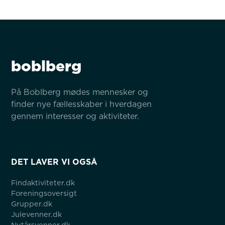
boblberg
På Boblberg mødes mennesker og 
finder nye fællesskaber i hverdagen 
gennem interesser og aktiviteter.
DET LAVER VI OGSÅ
Findaktiviteter.dk
Foreningsoversigt
Grupper.dk
Julevenner.dk
Nytårsvenner.dk