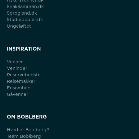
SnakSammen.dk
Sprogland.dk
Studiebobler.dk
Ungeløftet
INSPIRATION
Venner
Veninder
Reservebedste
Rejsemakker
Ensomhed
Gåvenner
OM BOBLBERG
Hvad er Boblberg?
Team Boblberg