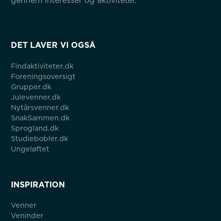
gennem interesser og aktiviteter.
DET LAVER VI OGSÅ
Findaktiviteter.dk
Foreningsoversigt
Grupper.dk
Julevenner.dk
Nytårsvenner.dk
SnakSammen.dk
Sprogland.dk
Studiebobler.dk
Ungeløftet
INSPIRATION
Venner
Veninder