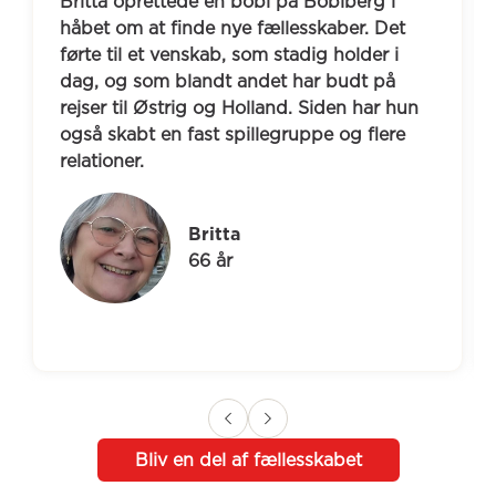
Britta oprettede en bobl på Boblberg i 
håbet om at finde nye fællesskaber. Det 
førte til et venskab, som stadig holder i 
dag, og som blandt andet har budt på 
rejser til Østrig og Holland. Siden har hun 
også skabt en fast spillegruppe og flere 
relationer.
Britta
66 år
Bliv en del af fællesskabet