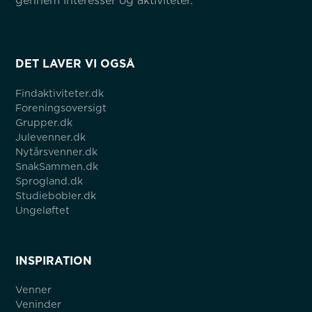
gennem interesser og aktiviteter.
DET LAVER VI OGSÅ
Findaktiviteter.dk
Foreningsoversigt
Grupper.dk
Julevenner.dk
Nytårsvenner.dk
SnakSammen.dk
Sprogland.dk
Studiebobler.dk
Ungeløftet
INSPIRATION
Venner
Veninder