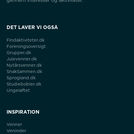
gennem interesser og aktiviteter.
DET LAVER VI OGSÅ
Findaktiviteter.dk
Foreningsoversigt
Grupper.dk
Julevenner.dk
Nytårsvenner.dk
SnakSammen.dk
Sprogland.dk
Studiebobler.dk
Ungeløftet
INSPIRATION
Venner
Veninder