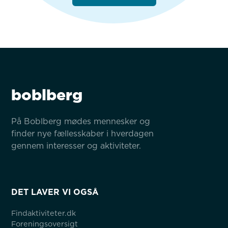
boblberg
På Boblberg mødes mennesker og 
finder nye fællesskaber i hverdagen 
gennem interesser og aktiviteter.
DET LAVER VI OGSÅ
Findaktiviteter.dk
Foreningsoversigt