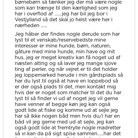
børnebørn så tænker jeg der må være nogle
som kan trænge til den kærlighed som jeg
har i overflod af …...jeg har bil jeg bor i
Vestjylland så det skal jo helst være her i
nærheden …..
Jeg håber der findes nogle derude som har
lyst til et venskab/reservebedste mine
interesser er mine hunde, børn, naturen,
gåture med mine hunde, min have og mit
hus, jeg er meget kreativ kan få noget ud af
næsten alting og så laver jeg mange sjove
ting af perler, og når vejret er til det holder
jeg loppemarked herude i min gårdsplads så
har du lyst til også at have en loppebod så
er der også plads til det, men kontakt mig
hvis der er noget som matcher til det du har
lyst til så finder vi ud af noget jeg vil gerne
have venner af begge køn jeg kan også
godt lide at fiske og komme ud at sejle jeg
har så ikke nogen båd men hvis du/i har en
båd vil jeg gerne med ud at sejle, jeg kan
også godt lide at fremtrylle nogle madretter
så vi kan da på sigt spise sammen…..har det