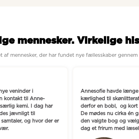
ige mennesker. Virkelige his
ret af mennesker, der har fundet nye fællesskaber gennem
ye veninder i 
Annesofie havde længe 
 kontakt til Anne-
kærlighed til skønlitter
særlig kemi. I dag har 
derfor en bobl,  og kort 
s jævnligt til 
De mødes nu cirka én g
amtaler, og hvor der er 
den valgte bog og vælg
vær.
dag et frirum med læsel