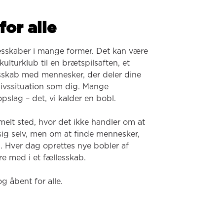
for alle
esskaber i mange former. Det kan være 
ulturklub til en brætspilsaften, et 
lesskab med mennesker, der deler dine 
 livssituation som dig. Mange 
pslag – det, vi kalder en bobl.

melt sted, hvor det ikke handler om at 
 sig selv, men om at finde mennesker, 
. Hver dag oprettes nye bobler af 
e med i et fællesskab.

og åbent for alle.