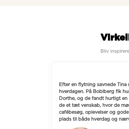
Virkel
Bliv inspire
n veninde med 
Efter en flytning savnede Tina n
ling og nærvær. 
hverdagen. På Boblberg fik hun
og de mødtes på 
Dorthe, og de fandt hurtigt en 
. I dag er de 
de et tæt venskab, hvor de møde
 og ture i 
cafébesøg, oplevelser og gode s
ldt tale til Line-
plads til både hverdag og nær