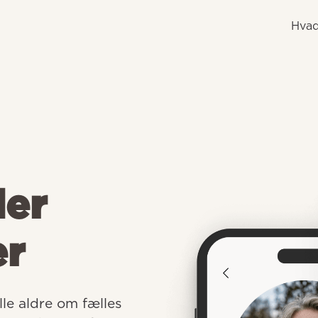
Hvad
der
er
e aldre om fælles 