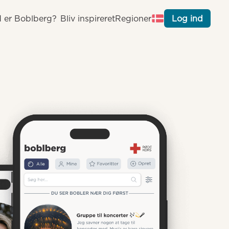
 er Boblberg?
Bliv inspireret
Regioner
Log ind