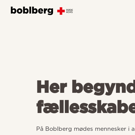
Her begyn
fællesskab
På Boblberg mødes mennesker i all