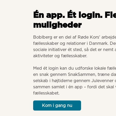
Én app. Ét login. Fl
muligheder
Boblberg er en del af Røde Kors' arbejde 
fællesskaber og relationer i Danmark. Der
sociale initiativer ét sted, så det er nemt
aktiviteter og fællesskaber. 

Med ét login kan du udforske lokale fælle
en snak gennem SnakSammen, træne dansk
selskab i højtiderne gennem Julevenner o
sammen samlet i én app – fordi det skal v
fællesskabet.
Kom i gang nu