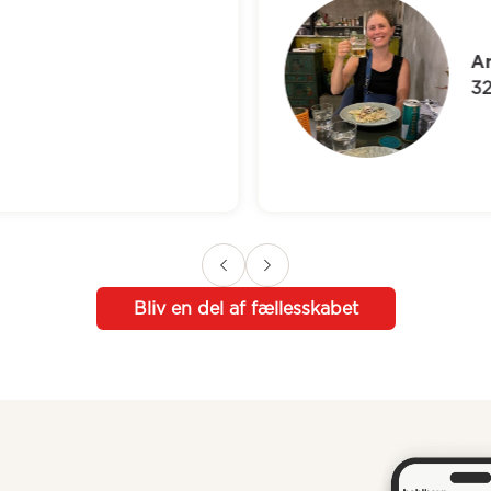
An
32
Bliv en del af fællesskabet