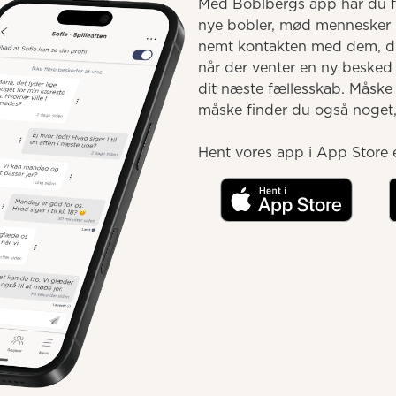
Med Boblbergs app har du fæ
nye bobler, mød mennesker 
nemt kontakten med dem, du 
når der venter en ny besked e
dit næste fællesskab. Måske
måske finder du også noget, d
Hent vores app i App Store e