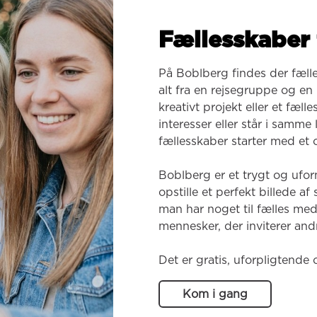
Fællesskaber 
På Boblberg findes der fæll
alt fra en rejsegruppe og en k
kreativt projekt eller et fæl
interesser eller står i samme
fællesskaber starter med et o
Boblberg er et trygt og ufor
opstille et perfekt billede af
man har noget til fælles med
mennesker, der inviterer andr
Det er gratis, uforpligtende 
Kom i gang