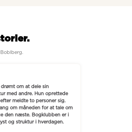
torier.
 Boblberg.
Sabine og hendes
drømt om at dele sin 
opmærksomme på 
atur med andre. Hun oprettede 
samme livssituat
efter meldte to personer sig. 
hurtigt et par, 
ang om måneden for at tale om 
er i dag vokset t
e den næste. Bogklubben er i 
hverdagen. Boblb
yst og struktur i hverdagen.
til mor-barn yoga