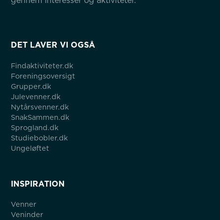
gennem interesser og aktiviteter.
DET LAVER VI OGSÅ
Findaktiviteter.dk
Foreningsoversigt
Grupper.dk
Julevenner.dk
Nytårsvenner.dk
SnakSammen.dk
Sprogland.dk
Studiebobler.dk
Ungeløftet
INSPIRATION
Venner
Veninder