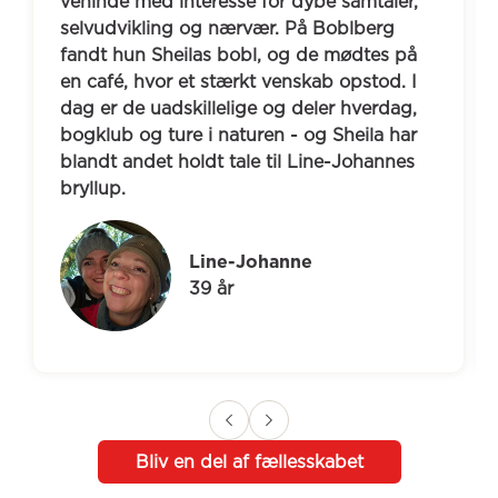
veninde med interesse for dybe samtaler, 
selvudvikling og nærvær. På Boblberg 
fandt hun Sheilas bobl, og de mødtes på 
en café, hvor et stærkt venskab opstod. I 
dag er de uadskillelige og deler hverdag, 
bogklub og ture i naturen - og Sheila har 
blandt andet holdt tale til Line-Johannes 
bryllup.
Line-Johanne
39 år
Bliv en del af fællesskabet