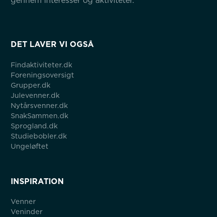
gennem interesser og aktiviteter.
DET LAVER VI OGSÅ
Findaktiviteter.dk
Foreningsoversigt
Grupper.dk
Julevenner.dk
Nytårsvenner.dk
SnakSammen.dk
Sprogland.dk
Studiebobler.dk
Ungeløftet
INSPIRATION
Venner
Veninder