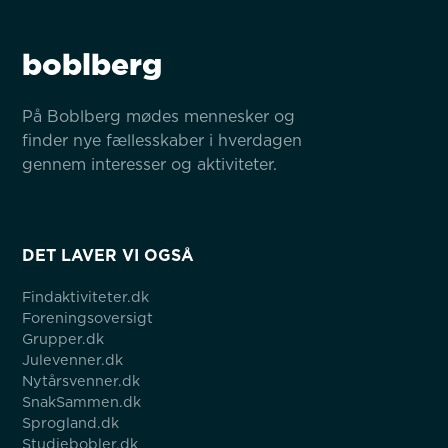
boblberg
På Boblberg mødes mennesker og 
finder nye fællesskaber i hverdagen 
gennem interesser og aktiviteter.
DET LAVER VI OGSÅ
Findaktiviteter.dk
Foreningsoversigt
Grupper.dk
Julevenner.dk
Nytårsvenner.dk
SnakSammen.dk
Sprogland.dk
Studiebobler.dk