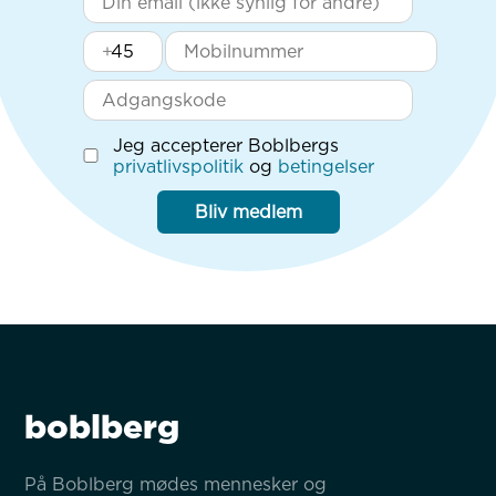
+
Jeg accepterer Boblbergs
privatlivspolitik
og
betingelser
Bliv medlem
boblberg
På Boblberg mødes mennesker og 