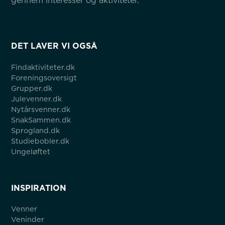
gennem interesser og aktiviteter.
DET LAVER VI OGSÅ
Findaktiviteter.dk
Foreningsoversigt
Grupper.dk
Julevenner.dk
Nytårsvenner.dk
SnakSammen.dk
Sprogland.dk
Studiebobler.dk
Ungeløftet
INSPIRATION
Venner
Veninder